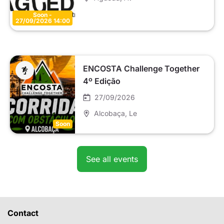
Soon -
27/09/2026 14:00
ENCOSTA Challenge Together
4º Edição
27/09/2026
Alcobaça
, Le
Soon
See all events
Contact