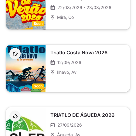
22/08/2026 - 23/08/2026
Mira
, Co
Soon
Triatlo Costa Nova 2026
12/09/2026
Ílhavo
, Av
Soon
TRIATLO DE ÁGUEDA 2026
27/09/2026
Águeda
, Av