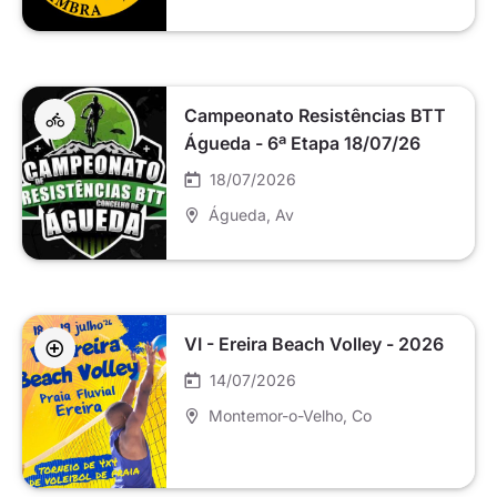
Campeonato Resistências BTT
Águeda - 6ª Etapa 18/07/26
18/07/2026
Águeda
, Av
VI - Ereira Beach Volley - 2026
14/07/2026
Montemor-o-Velho
, Co