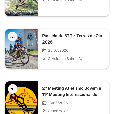
Passeio de BTT - Terras de Oiá
2026
25/07/2026
Oliveira do Bairro
, Av
2º Meeting Atletismo Jovem e
11º Meeting Internacional de
Atletismo Master “Cidade
18/07/2026
Coimbra
Coimbra
, Co